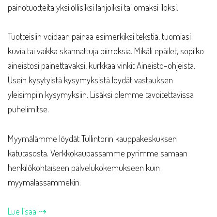
painotuotteita yksilöllisiksi lahjoiksi tai omaksi iloksi.
Tuotteisiin voidaan painaa esimerkiksi tekstiä, tuomiasi
kuvia tai vaikka skannattuja piirroksia. Mikäli epäilet, sopiiko
aineistosi painettavaksi, kurkkaa vinkit Aineisto-ohjeista.
Usein kysytyistä kysymyksistä löydät vastauksen
yleisimpiin kysymyksiin. Lisäksi olemme tavoitettavissa
puhelimitse.
Myymälämme löydät Tullintorin kauppakeskuksen
katutasosta. Verkkokaupassamme pyrimme samaan
henkilökohtaiseen palvelukokemukseen kuin
myymälässämmekin.
Lue lisää