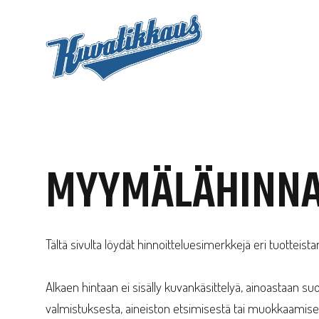
Siirry
sisältöön
MYYMÄLÄHINN
Tältä sivulta löydät hinnoitteluesimerkkejä eri tuottei
Alkaen hintaan ei sisälly kuvankäsittelyä, ainoastaan su
valmistuksesta, aineiston etsimisestä tai muokkaamises