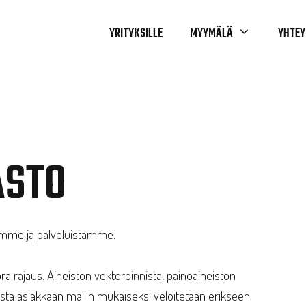
YRITYKSILLE
MYYMÄLÄ
YHTEY
ASTO
stamme ja palveluistamme.
ora rajaus. Aineiston vektoroinnista, painoaineiston
ta asiakkaan mallin mukaiseksi veloitetaan erikseen.