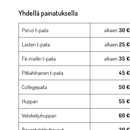
Yhdellä painatuksella
Perus t-paita
alkaen
30
€
Lasten t-paita
alkaen
25 €
Fit-mallin t-paita
alkaen
35 €
Pitkähihainen t-paita
45 €
Collegepaita
50 €
Huppari
55 €
Vetoketjuhuppari
60 €
Boxerit/pikkuhousut
30 €