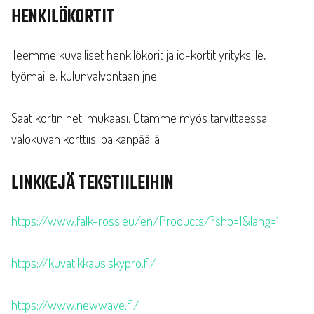
HENKILÖKORTIT
Teemme kuvalliset henkilökorit ja id-kortit yrityksille,
työmaille, kulunvalvontaan jne.
Saat kortin heti mukaasi. Otamme myös tarvittaessa
valokuvan korttiisi paikanpäällä.
LINKKEJÄ TEKSTIILEIHIN
https://www.falk-ross.eu/en/Products/?shp=1&lang=1
https://kuvatikkaus.skypro.fi/
https://www.newwave.fi/