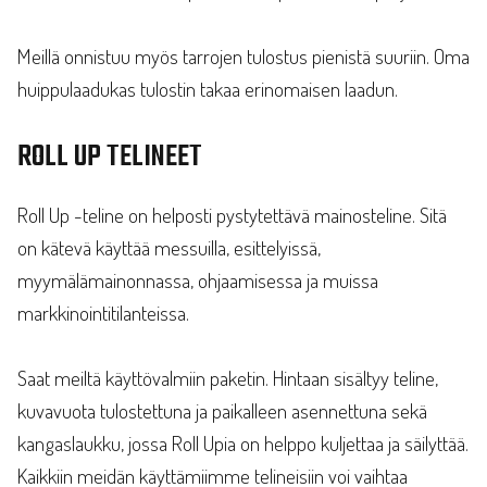
Meillä onnistuu myös tarrojen tulostus pienistä suuriin. Oma
huippulaadukas tulostin takaa erinomaisen laadun.
ROLL UP TELINEET
Roll Up -teline on helposti pystytettävä mainosteline. Sitä
on kätevä käyttää messuilla, esittelyissä,
myymälämainonnassa, ohjaamisessa ja muissa
markkinointitilanteissa.
Saat meiltä käyttövalmiin paketin. Hintaan sisältyy teline,
kuvavuota tulostettuna ja paikalleen asennettuna sekä
kangaslaukku, jossa Roll Upia on helppo kuljettaa ja säilyttää.
Kaikkiin meidän käyttämiimme telineisiin voi vaihtaa