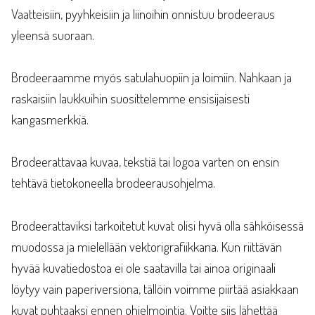
Vaatteisiin, pyyhkeisiin ja liinoihin onnistuu brodeeraus
yleensä suoraan.
Brodeeraamme myös satulahuopiin ja loimiin. Nahkaan ja
raskaisiin laukkuihin suosittelemme ensisijaisesti
kangasmerkkiä.
Brodeerattavaa kuvaa, tekstiä tai logoa varten on ensin
tehtävä tietokoneella brodeerausohjelma.
Brodeerattaviksi tarkoitetut kuvat olisi hyvä olla sähköisessä
muodossa ja mielellään vektorigrafiikkana. Kun riittävän
hyvää kuvatiedostoa ei ole saatavilla tai ainoa originaali
löytyy vain paperiversiona, tällöin voimme piirtää asiakkaan
kuvat puhtaaksi ennen ohjelmointia. Voitte siis lähettää