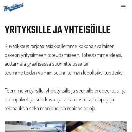
Siirry
sisältöön
Valikk
YRITYKSILLE JA YHTEISÖILLE
Kuvatikkaus tarjoaa asiakkaillemme kokonaisvaltaisen
paketin yritysilmeen toteuttamiseen. Toteutamme ideasi,
auttamalla graafisessa suunnittelussa tai
teemme teidän valmiin suunnitelman lopullisiksi tuotteiksi.
Teemme yrityksille, yhdistyksille ja seuroille brodeeraus- ja
painopalveluja, suurkuva- ja tarratulosteita, teippejä ja
teippauksia sekä monipuolisia mainoslahjoja.